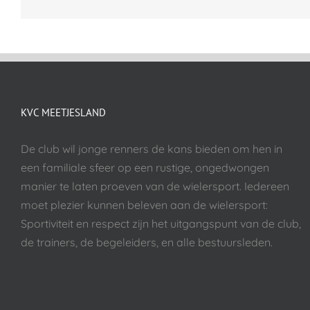
KVC MEETJESLAND
De club wil jonge renners de kans bieden om hen in
een familiale sfeer op een rustige, ongedwongen
manier te laten proeven van de wielersport. Iedereen
moet plezier kunnen beleven aan de wielersport:
Sportiviteit en respect zijn het uitgangspunt van de club,
de trainers, de begeleiders, en alle bestuursleden.