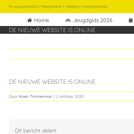
Ga
Privacybeleid KVC-Meetjesland
|
info@kvc-meetjesland.be
naar
Home
Jeugdgids 2026
inhoud
DE NIEUWE WEBSITE IS ONLINE
DE NIEUWE WEBSITE IS ONLINE
Door
Koen Timmerman
|
2 oktober 2020
Dit bericht delen!