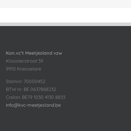
Kon.vc’t Meetjesland vzw
Kloosterstraat 39
9910 Knesselare
Stamnr: 70000452
BTW nr: BE 0637888232
Crelan: BE79 1030 4130 8833
info@kvc-meetjesland.be