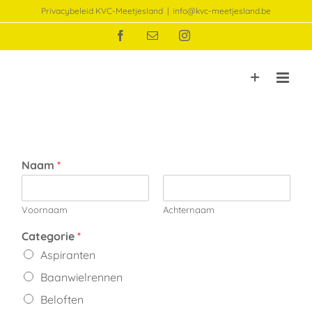
Ga
Privacybeleid KVC-Meetjesland
|
info@kvc-meetjesland.be
naar
Facebook
E-
Instagram
inhoud
mail
Naam
*
Voornaam
Achternaam
Categorie
*
Aspiranten
Baanwielrennen
Beloften