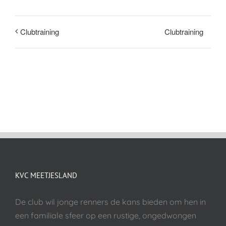
Clubtraining
Clubtraining
KVC MEETJESLAND
De club wil jonge renners de kans bieden om hen in
een familiale sfeer op een rustige, ongedwongen