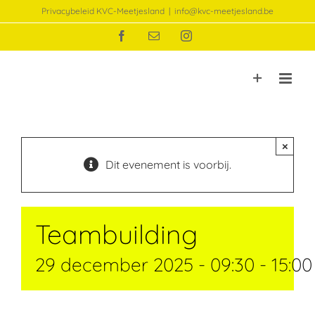
Ga
Privacybeleid KVC-Meetjesland
|
info@kvc-meetjesland.be
naar
Facebook
E-
Instagram
inhoud
mail
×
Dit evenement is voorbij.
Teambuilding
29 december 2025 - 09:30
-
15:00