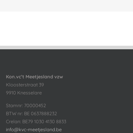
Kon.vc’t Meetjesland vzw
Kloosterstraat 39
9910 Knesselare
Stamnr: 70000452
BTW nr: BE 0637888232
Crelan: BE79 1030 4130 8833
info@kvc-meetjesland.be