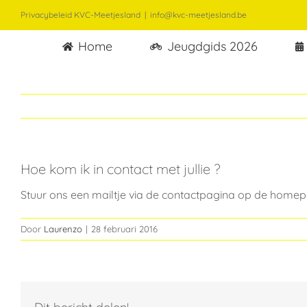
Ga
Privacybeleid KVC-Meetjesland
|
info@kvc-meetjesland.be
naar
Home
Jeugdgids 2026
inhoud
Hoe kom ik in contact met jullie ?
Stuur ons een mailtje via de contactpagina op de homepag
Door
Laurenzo
|
28 februari 2016