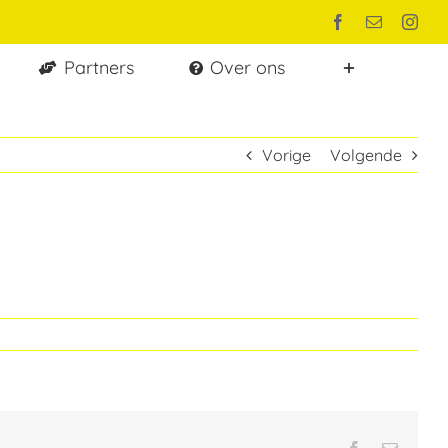
Facebook
E-
Inst
mail
Partners
Over ons
Vorige
Volgende
Facebook
E-