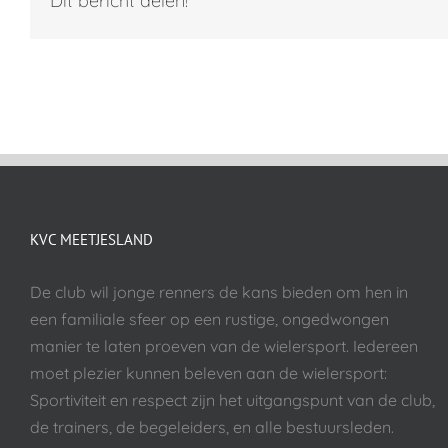
Dit bericht delen!
KVC MEETJESLAND
De club wil jonge renners de kans bieden om hen in
een familiale sfeer op een rustige, ongedwongen
manier te laten proeven van de wielersport. Iedereen
moet plezier kunnen beleven aan de wielersport:
Sportiviteit en respect zijn het uitgangspunt van de club,
de trainers, de begeleiders, en alle bestuursleden.