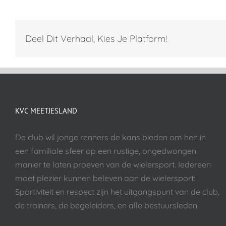
Deel Dit Verhaal, Kies Je Platform!
KVC MEETJESLAND
De club wil jonge renners de kans bieden om hen in
een familiale sfeer op een rustige, ongedwongen
manier te laten proeven van de wielersport. Iedereen
moet plezier kunnen beleven aan de wielersport:
Sportiviteit en respect zijn het uitgangspunt van de club,
de trainers, de begeleiders, en alle bestuursleden.