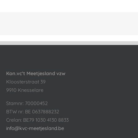
Kon.vc’t Meetjesland vzw
Kloosterstraat 39
9910 Knesselare
Stamnr: 70000452
BTW nr: BE 0637888232
Crelan: BE79 1030 4130 8833
info@kvc-meetjesland.be