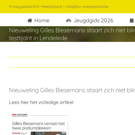
Ga
Privacybeleid KVC-Meetjesland
|
info@kvc-meetjesland.be
naar
Home
Jeugdgids 2026
inhoud
Nieuweling Gilles Biesemans staart zich niet bli
testtijdrit in Lendelede
Nieuweling Gilles Biesemans staart zich niet blin
Lees hier het volledige artikel