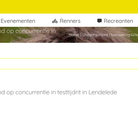
Evenementen
Renners
Recreanten
nd op concurrentie in
Home
Uncategorized
Nieuweling Gille
d op concurrentie in testtijdrit in Lendelede