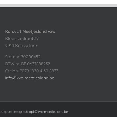
Kon.vc’t Meetjesland vzw
Kloosterstraat 39
9910 Knesselare
Stamnr: 70000452
BTW nr: BE 0637888232
Crelan: BE79 1030 4130 8833
info@kvc-meetjesland.be
eekpunt Integriteit
api@kvc-meetjesland.be