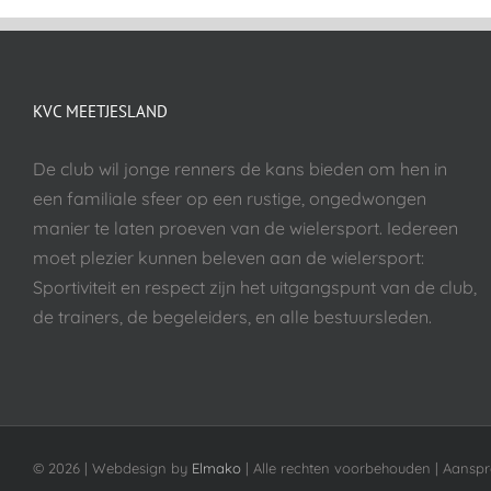
KVC MEETJESLAND
De club wil jonge renners de kans bieden om hen in
een familiale sfeer op een rustige, ongedwongen
manier te laten proeven van de wielersport. Iedereen
moet plezier kunnen beleven aan de wielersport:
Sportiviteit en respect zijn het uitgangspunt van de club,
de trainers, de begeleiders, en alle bestuursleden.
©
2026 | Webdesign by
Elmako
| Alle rechten voorbehouden | Aanspr