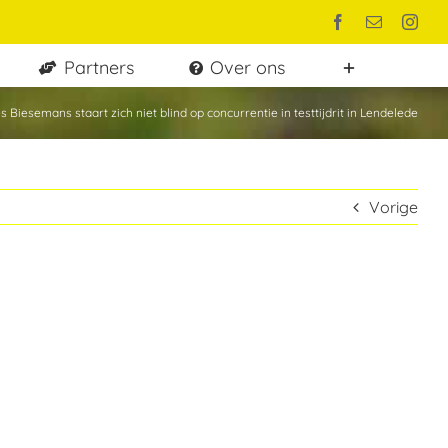
Facebook
E-
Inst
mail
Partners
Over ons
s Biesemans staart zich niet blind op concurrentie in testtijdrit in Lendelede
Vorige