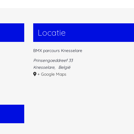
Locatie
BMX parcours Knesselare
Prinsengoeddreef 33
Knesselare
,
België
+ Google Maps