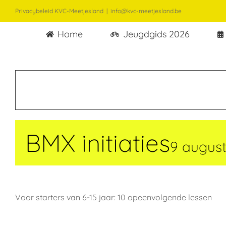
Ga
Privacybeleid KVC-Meetjesland
|
info@kvc-meetjesland.be
naar
Home
Jeugdgids 2026
inhoud
BMX initiaties
9 august
Voor starters van 6-15 jaar: 10 opeenvolgende lessen