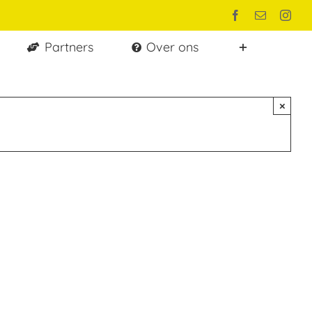
Facebook
E-
Inst
mail
Partners
Over ons
×