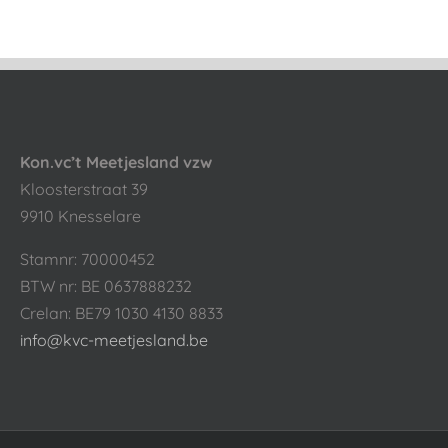
Kon.vc’t Meetjesland vzw
Kloosterstraat 39
9910 Knesselare
Stamnr: 70000452
BTW nr: BE 0637888232
Crelan: BE79 1030 4130 8833
info@kvc-meetjesland.be