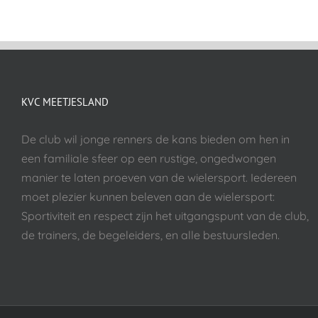
KVC MEETJESLAND
De club wil jonge renners de kans bieden om hen in
een familiale sfeer op een rustige, ongedwongen
manier te laten proeven van de wielersport. Iedereen
moet plezier kunnen beleven aan de wielersport:
Sportiviteit en respect zijn het uitgangspunt van de club,
de trainers, de begeleiders, en alle bestuursleden.