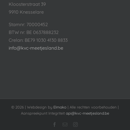
Kloosterstraat 39
9910 Knesselare
Stamnr: 70000452
BTW nr: BE 0637888232
Crelan: BE79 1030 4130 8833
info@kvc-meetjesland.be
©
2026 | Webdesign by
Elmako
| Alle rechten voorbehouden |
Aanspreekpunt Integriteit
api@kvc-meetjesland.be
Facebook
E-
Instagram
mail