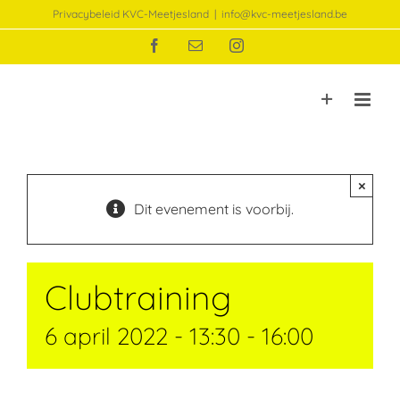
Ga
Privacybeleid KVC-Meetjesland
|
info@kvc-meetjesland.be
naar
Facebook
E-
Instagram
inhoud
mail
×
Dit evenement is voorbij.
Clubtraining
6 april 2022 - 13:30
-
16:00