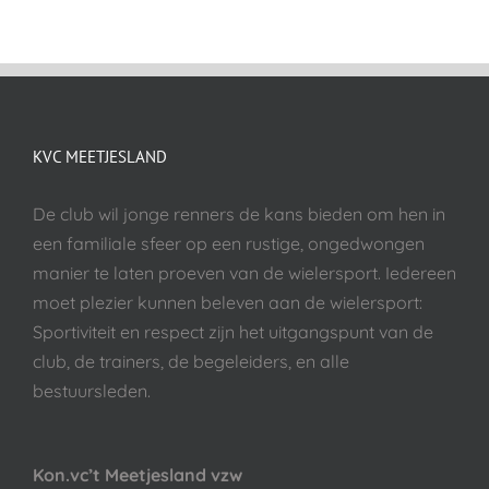
KVC MEETJESLAND
De club wil jonge renners de kans bieden om hen in
een familiale sfeer op een rustige, ongedwongen
manier te laten proeven van de wielersport. Iedereen
moet plezier kunnen beleven aan de wielersport:
Sportiviteit en respect zijn het uitgangspunt van de
club, de trainers, de begeleiders, en alle
bestuursleden.
Kon.vc’t Meetjesland vzw