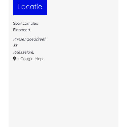
Locatie
Sportcomplex
Flabbaert
Prinsengoeddreef
33
Knesselare
,
+ Google Maps