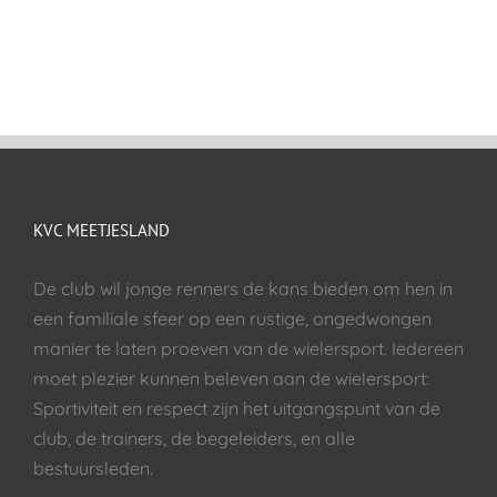
KVC MEETJESLAND
De club wil jonge renners de kans bieden om hen in
een familiale sfeer op een rustige, ongedwongen
manier te laten proeven van de wielersport. Iedereen
moet plezier kunnen beleven aan de wielersport:
Sportiviteit en respect zijn het uitgangspunt van de
club, de trainers, de begeleiders, en alle
bestuursleden.