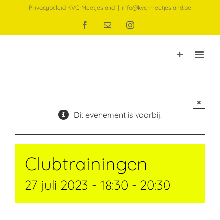
Ga
Privacybeleid KVC-Meetjesland
|
info@kvc-meetjesland.be
naar
Facebook
E-
Instagram
inhoud
mail
×
Dit evenement is voorbij.
Clubtrainingen
27 juli 2023 - 18:30
-
20:30