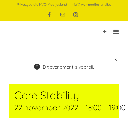
Ga
Privacybeleid KVC-Meetjesland
|
info@kvc-meetjesland.be
naar
Facebook
E-
Instagram
inhoud
mail
×
Dit evenement is voorbij.
Core Stability
22 november 2022 - 18:00
-
19:00