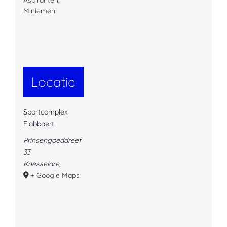
Miniemen
Locatie
Sportcomplex
Flabbaert
Prinsengoeddreef
33
Knesselare
,
+ Google Maps