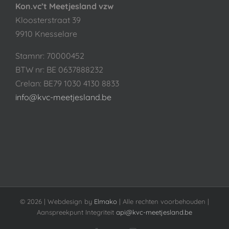
Kon.vc’t Meetjesland vzw
Kloosterstraat 39
9910 Knesselare
Stamnr: 70000452
BTW nr: BE 0637888232
Crelan: BE79 1030 4130 8833
info@kvc-meetjesland.be
©
2026 | Webdesign by
Elmako
| Alle rechten voorbehouden |
Aanspreekpunt Integriteit
api@kvc-meetjesland.be