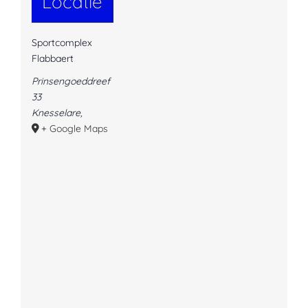
Locatie
Sportcomplex
Flabbaert
Prinsengoeddreef
33
Knesselare
,
+ Google Maps