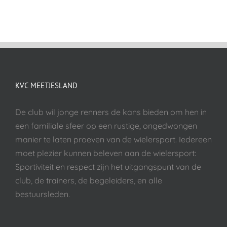
KVC MEETJESLAND
De club wil jonge renners de kans bieden om hen in
een familiale sfeer op een rustige, ongedwongen
manier te laten proeven van de wielersport. Iedereen
moet plezier kunnen beleven aan de wielersport:
Sportiviteit en respect zijn het uitgangspunt van de
club, de trainers, de begeleiders, en alle
bestuursleden.