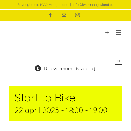
Ga
Privacybeleid KVC-Meetjesland
|
info@kvc-meetjesland.be
naar
Facebook
E-
Instagram
inhoud
mail
×
Dit evenement is voorbij.
Start to Bike
22 april 2025 - 18:00
-
19:00