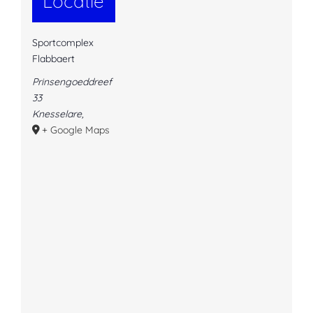
Locatie
Sportcomplex
Flabbaert
Prinsengoeddreef
33
Knesselare
,
+ Google Maps