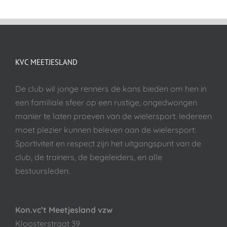
KVC MEETJESLAND
De club wil jonge renners de kans bieden om hen in
een familiale sfeer op een rustige, ongedwongen
manier te laten proeven van de wielersport. Iedereen
moet plezier kunnen beleven aan de wielersport:
Sportiviteit en respect zijn het uitgangspunt van de
club, de trainers, de begeleiders, en alle
bestuursleden.
Kon.vc’t Meetjesland vzw
Kloosterstraat 39