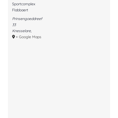
Sportcomplex
Flabbaert
Prinsengoeddreef
33
Knesselare
,
+ Google Maps