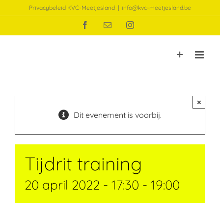
Ga
Privacybeleid KVC-Meetjesland
|
info@kvc-meetjesland.be
naar
Facebook
E-
Instagram
inhoud
mail
×
Dit evenement is voorbij.
Tijdrit training
20 april 2022 - 17:30
-
19:00