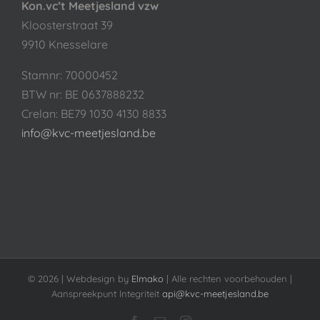
Kon.vc’t Meetjesland vzw
Kloosterstraat 39
9910 Knesselare
Stamnr: 70000452
BTW nr: BE 0637888232
Crelan: BE79 1030 4130 8833
info@kvc-meetjesland.be
©
2026 | Webdesign by
Elmako
| Alle rechten voorbehouden |
Aanspreekpunt Integriteit
api@kvc-meetjesland.be