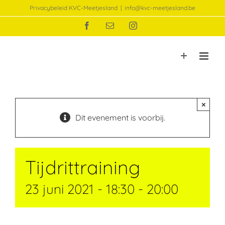
Ga
Privacybeleid KVC-Meetjesland
|
info@kvc-meetjesland.be
naar
Facebook
E-
Instagram
inhoud
mail
×
Dit evenement is voorbij.
Tijdrittraining
23 juni 2021 - 18:30
-
20:00