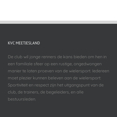
KVC MEETJESLAND
De club wil jonge renners de kans bieden om hen in
een familiale sfeer op een rustige, ongedwongen
manier te laten proeven van de wielersport. Iedereen
moet plezier kunnen beleven aan de wielersport:
Sportiviteit en respect zijn het uitgangspunt van de
club, de trainers, de begeleiders, en alle
bestuursleden.