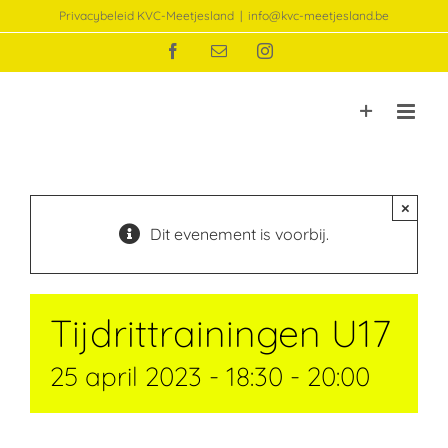
Ga
Privacybeleid KVC-Meetjesland
|
info@kvc-meetjesland.be
naar
Facebook
E-
Instagram
inhoud
mail
×
Dit evenement is voorbij.
Tijdrittrainingen U17
25 april 2023 - 18:30
-
20:00