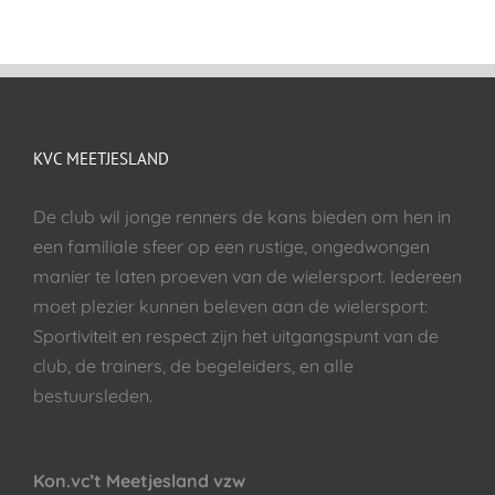
KVC MEETJESLAND
De club wil jonge renners de kans bieden om hen in
een familiale sfeer op een rustige, ongedwongen
manier te laten proeven van de wielersport. Iedereen
moet plezier kunnen beleven aan de wielersport:
Sportiviteit en respect zijn het uitgangspunt van de
club, de trainers, de begeleiders, en alle
bestuursleden.
Kon.vc’t Meetjesland vzw