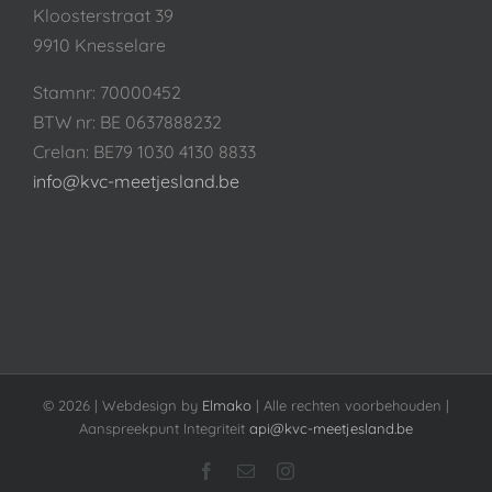
Kloosterstraat 39
9910 Knesselare
Stamnr: 70000452
BTW nr: BE 0637888232
Crelan: BE79 1030 4130 8833
info@kvc-meetjesland.be
©
2026 | Webdesign by
Elmako
| Alle rechten voorbehouden |
Aanspreekpunt Integriteit
api@kvc-meetjesland.be
Facebook
E-
Instagram
mail