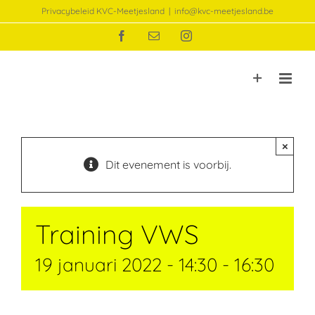
Ga
Privacybeleid KVC-Meetjesland
|
info@kvc-meetjesland.be
naar
Facebook
E-
Instagram
inhoud
mail
×
Dit evenement is voorbij.
Training VWS
19 januari 2022 - 14:30
-
16:30