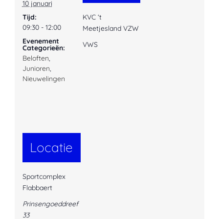
10 januari
Tijd:
KVC ‘t
09:30 - 12:00
Meetjesland VZW
Evenement
VWS
Categorieën:
Beloften
,
Junioren
,
Nieuwelingen
Locatie
Sportcomplex
Flabbaert
Prinsengoeddreef
33