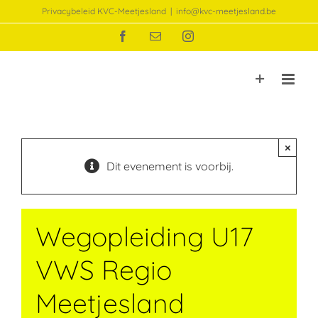
Ga
Privacybeleid KVC-Meetjesland
|
info@kvc-meetjesland.be
naar
Facebook
E-
Instagram
inhoud
mail
×
Dit evenement is voorbij.
Wegopleiding U17
VWS Regio
Meetjesland