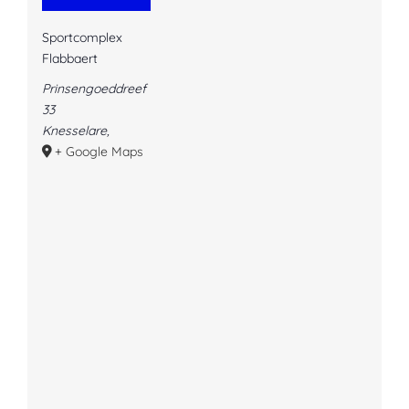
Sportcomplex
Flabbaert
Prinsengoeddreef
33
Knesselare
,
+ Google Maps