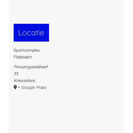
Locatie
Sportcomplex
Flabbaert
Prinsengoeddreef
33
Knesselare
,
+ Google Maps