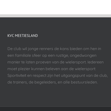
KVC MEETJESLAND
De club wil jonge renners de kans bieden om hen in
een familiale sfeer op een rustige, ongedwongen
manier te laten proeven van de wielersport. Iedereen
moet plezier kunnen beleven aan de wielersport:
Sportiviteit en respect zijn het uitgangspunt van de club,
de trainers, de begeleiders, en alle bestuursleden.