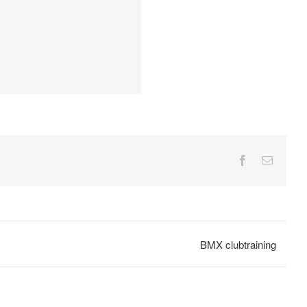
Facebook
E-
mail
BMX clubtraining