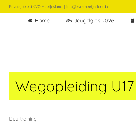
Ga
Privacybeleid KVC-Meetjesland
|
info@kvc-meetjesland.be
naar
Home
Jeugdgids 2026
inhoud
Wegopleiding U17
Duurtraining