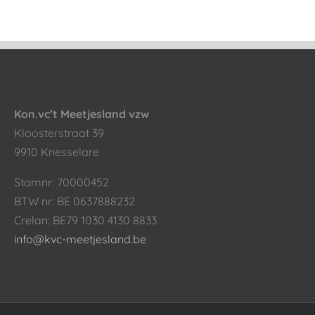
Kon.vc’t Meetjesland vzw
Kloosterstraat 39
9910 Knesselare
Stamnr: 70000452
BTW nr: BE 0637888232
Crelan: BE79 1030 4130 8833
info@kvc-meetjesland.be