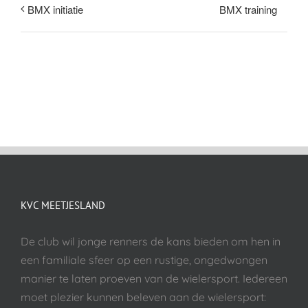
BMX training
BMX initiatie
KVC MEETJESLAND
De club wil jonge renners de kans bieden om hen in
een familiale sfeer op een rustige, ongedwongen
manier te laten proeven van de wielersport. Iedereen
moet plezier kunnen beleven aan de wielersport: