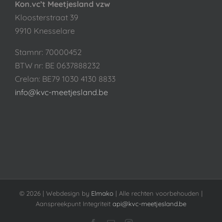
Kon.vc’t Meetjesland vzw
Kloosterstraat 39
9910 Knesselare
Stamnr: 70000452
BTW nr: BE 0637888232
Crelan: BE79 1030 4130 8833
info@kvc-meetjesland.be
©
2026 | Webdesign by
Elmako
| Alle rechten voorbehouden |
Aanspreekpunt Integriteit
api@kvc-meetjesland.be