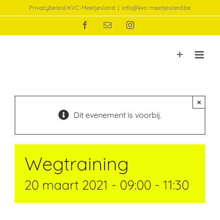
Ga
Privacybeleid KVC-Meetjesland
|
info@kvc-meetjesland.be
naar
Facebook
E-
Instagram
inhoud
mail
×
Dit evenement is voorbij.
Wegtraining
20 maart 2021 - 09:00
-
11:30