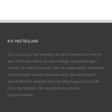
KVC MEETJESLAND
De club wil jonge renners de kans bieden om hen in
een familiale sfeer op een rustige, ongedwongen
manier te laten proeven van de wielersport. Iedereen
moet plezier kunnen beleven aan de wielersport:
Sportiviteit en respect zijn het uitgangspunt van de
club, de trainers, de begeleiders, en alle
bestuursleden.