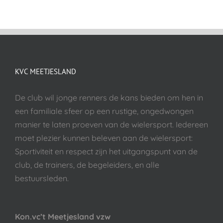
KVC MEETJESLAND
De club wil jonge renners de kans bieden om hen in
een familiale sfeer op een rustige, ongedwongen
manier te laten proeven van de wielersport. Iedereen
moet plezier kunnen beleven aan de wielersport:
Sportiviteit en respect zijn het uitgangspunt van de
club, de trainers, de begeleiders, en alle
bestuursleden.
Kon.vc’t Meetjesland vzw