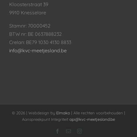
Kloosterstraat 39
9910 Knesselare
Stamnr: 70000452
BTW nr: BE 0637888232
Crelan: BE79 1030 4130 8833
info@kvc-meetjesland.be
©
2026 | Webdesign by
Elmako
| Alle rechten voorbehouden |
Aanspreekpunt Integriteit
api@kvc-meetjesland.be
Facebook
E-
Instagram
mail