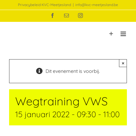
Ga
Privacybeleid KVC-Meetjesland
|
info@kvc-meetjesland.be
naar
Facebook
E-
Instagram
inhoud
mail
×
Dit evenement is voorbij.
Wegtraining VWS
15 januari 2022 - 09:30
-
11:00