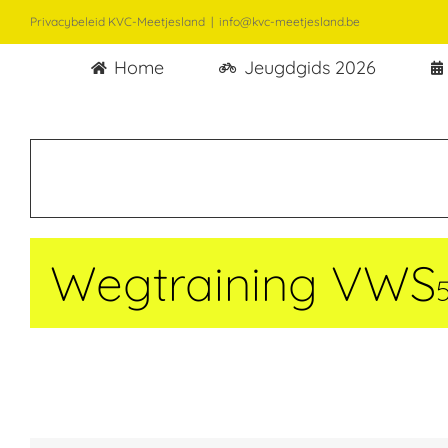
Ga
Privacybeleid KVC-Meetjesland
|
info@kvc-meetjesland.be
naar
Home
Jeugdgids 2026
inhoud
Wegtraining VWS