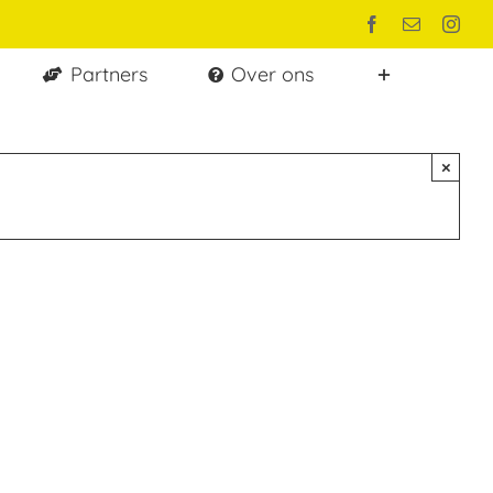
Facebook
E-
Inst
mail
Partners
Over ons
×