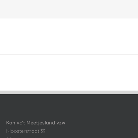
Kon.vc’t Meetjesland vzw
Kloosterstraat 39