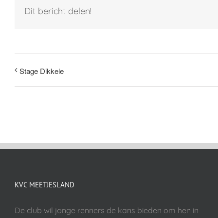
Dit bericht delen!
Stage Dikkele
KVC MEETJESLAND
De club wil jonge renners de kans bieden om hen in