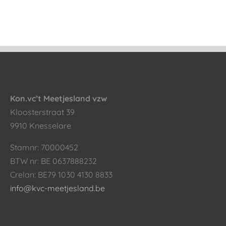
Kon.vc’t Meetjesland vzw
Kloosterstraat 39
9910 Knesselare
Stamnr: 70000452
BTW nr: BE 0637888232
Crelan: BE79 1030 4130 8833
info@kvc-meetjesland.be