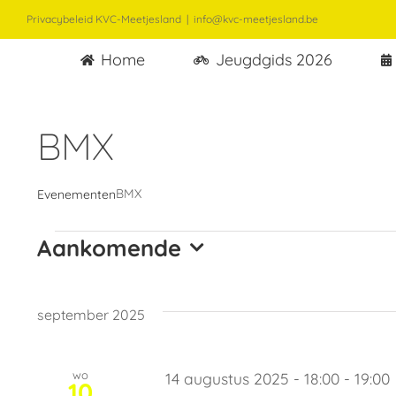
Ga
Privacybeleid KVC-Meetjesland
|
info@kvc-meetjesland.be
naar
Home
Jeugdgids 2026
inhoud
BMX
BMX
Evenementen
Evenementen
Aankomende
Selecteer
een
datum.
september 2025
wo
14 augustus 2025 - 18:00
-
19:00
10