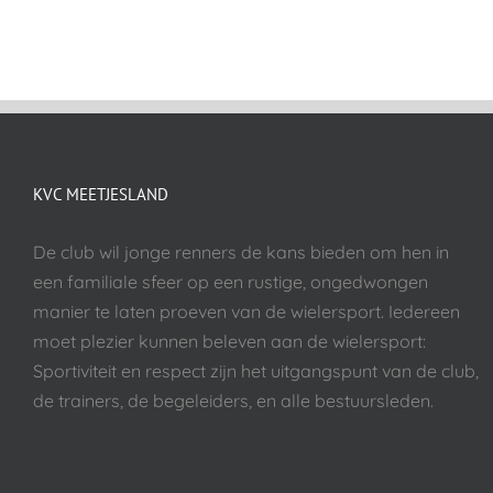
KVC MEETJESLAND
De club wil jonge renners de kans bieden om hen in
een familiale sfeer op een rustige, ongedwongen
manier te laten proeven van de wielersport. Iedereen
moet plezier kunnen beleven aan de wielersport:
Sportiviteit en respect zijn het uitgangspunt van de club,
de trainers, de begeleiders, en alle bestuursleden.