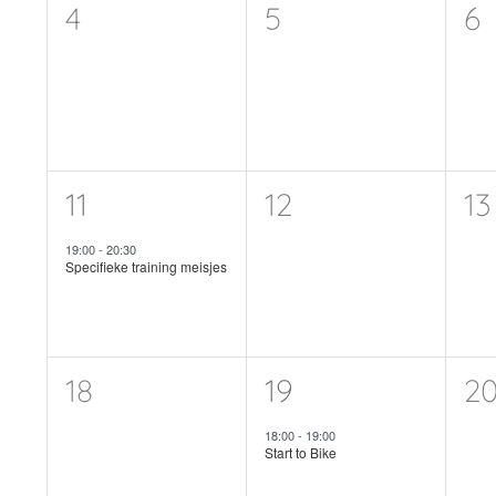
0
0
0
4
5
6
evenementen,
evenementen,
e
1
0
0
11
12
13
evenement,
evenementen,
e
19:00
-
20:30
Specifieke training meisjes
0
1
0
18
19
2
evenementen,
evenement,
e
18:00
-
19:00
Start to Bike