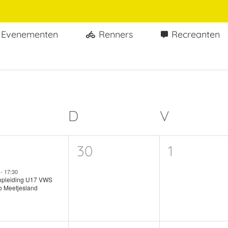
Evenementen
Renners
Recreanten
ten
WOENSDAG
D
DONDERDAG
V
VRIJDA
0
0
9
30
1
enement,
evenementen,
eveneme
0
-
17:30
pleiding U17 VWS
o Meetjesland