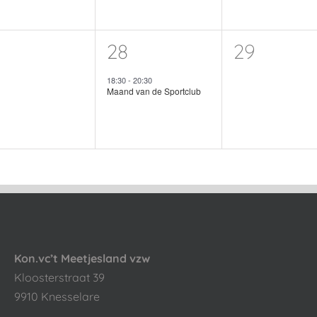
1
0
28
29
venementen,
evenement,
eveneme
18:30
-
20:30
Maand van de Sportclub
Kon.vc’t Meetjesland vzw
Kloosterstraat 39
9910 Knesselare