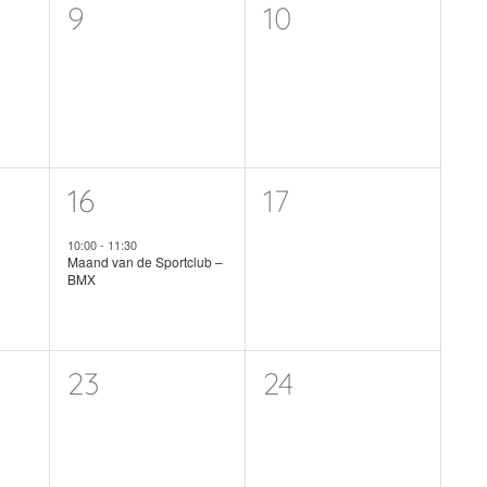
0
0
9
10
nten,
evenementen,
evenementen,
1
0
16
17
nten,
evenement,
evenementen,
10:00
-
11:30
Maand van de Sportclub –
BMX
0
0
23
24
nten,
evenementen,
evenementen,