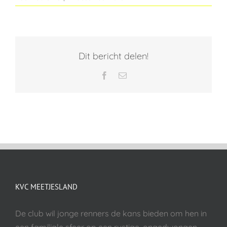
Dit bericht delen!
Facebook
E-
mail
KVC MEETJESLAND
De club wil jonge renners de kans bieden om hen in
een familiale sfeer op een rustige, ongedwongen