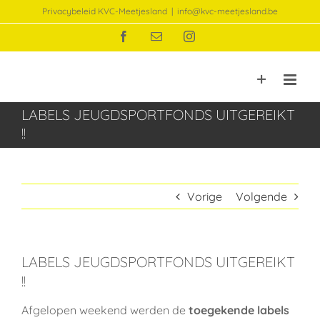
Ga
Privacybeleid KVC-Meetjesland
|
info@kvc-meetjesland.be
naar
Facebook
E-
Instagram
inhoud
mail
LABELS JEUGDSPORTFONDS UITGEREIKT
!!
Vorige
Volgende
LABELS JEUGDSPORTFONDS UITGEREIKT
!!
Afgelopen weekend werden de
toegekende
labels