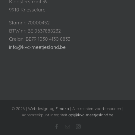
Kloosterstraat 39
9910 Knesselare
Stamnr: 70000452
BTW nr: BE 0637888232
Crelan: BE79 1030 4130 8833
info@kvc-meetjesland.be
©
2026 | Webdesign by
Elmako
| Alle rechten voorbehouden |
Aanspreekpunt Integriteit
api@kvc-meetjesland.be
Facebook
E-
Instagram
mail