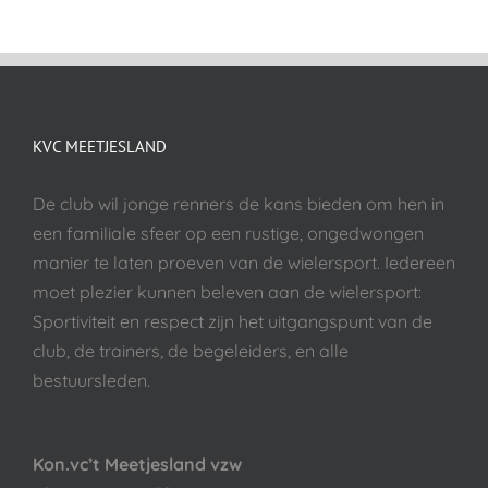
KVC MEETJESLAND
De club wil jonge renners de kans bieden om hen in
een familiale sfeer op een rustige, ongedwongen
manier te laten proeven van de wielersport. Iedereen
moet plezier kunnen beleven aan de wielersport:
Sportiviteit en respect zijn het uitgangspunt van de
club, de trainers, de begeleiders, en alle
bestuursleden.
Kon.vc’t Meetjesland vzw