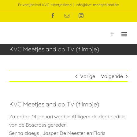
Ga
Privacybeleid KVC-Meetjesland
|
info@kvc-meetjesland.be
naar
Facebook
E-
Instagram
inhoud
mail
KVC Meetjesland op TV (filmpje)
Vorige
Volgende
KVC Meetjesland op TV (filmpje)
Zaterdag 14 januari werd in Affligem de derde editie
van de Boscross gereden.
Senna claeys , Jasper De Meester en Floris