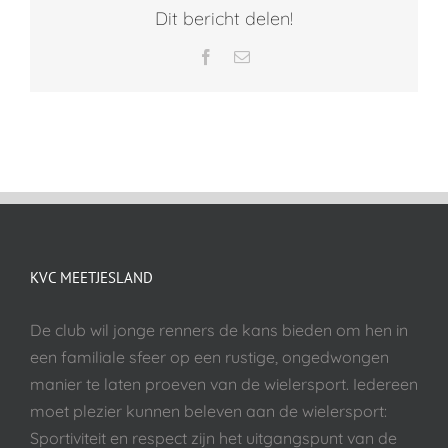
Dit bericht delen!
Facebook
E-
mail
KVC MEETJESLAND
De club wil jonge renners de kans bieden om hen in
een familiale sfeer op een rustige, ongedwongen
manier te laten proeven van de wielersport. Iedereen
moet plezier kunnen beleven aan de wielersport:
Sportiviteit en respect zijn het uitgangspunt van de