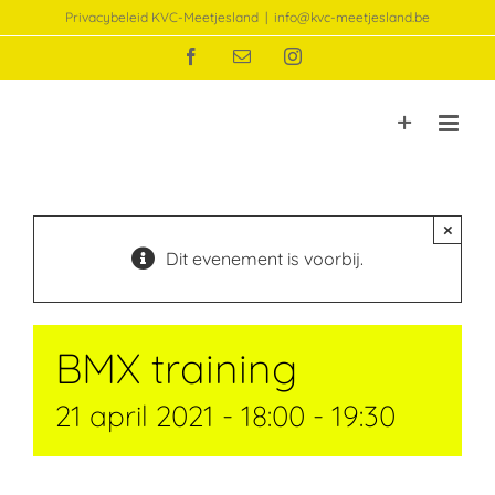
Ga
Privacybeleid KVC-Meetjesland
|
info@kvc-meetjesland.be
naar
Facebook
E-
Instagram
inhoud
mail
×
Dit evenement is voorbij.
BMX training
21 april 2021 - 18:00
-
19:30