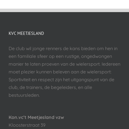
KVC MEETJESLAND
De club wil jonge renners de kans bieden om hen in
een familiale sfeer op een rustige, ongedwongen
manier te laten proeven van de wielersport. Iedereen
moet plezier kunnen beleven aan de wielersport:
Sportiviteit en respect zijn het uitgangspunt van de
club, de trainers, de begeleiders, en alle
bestuursleden.
Kon.vc’t Meetjesland vzw
Kloosterstraat 39