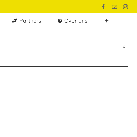
Facebook
E-
Inst
mail
Partners
Over ons
×