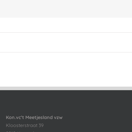
Kon.vc’t Meetjesland vzw
Kloosterstraat 39