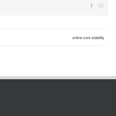
Facebook
E-
mail
online core stability