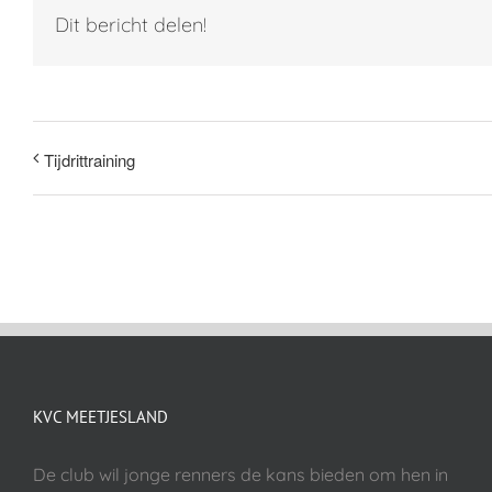
Dit bericht delen!
Tijdrittraining
KVC MEETJESLAND
De club wil jonge renners de kans bieden om hen in