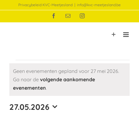
Ga
Privacybeleid KVC-Meetjesland
|
info@kvc-meetjesland.be
naar
Facebook
E-
Instagram
inhoud
mail
Evenementen
Geen evenementen gepland voor 27 mei 2026.
Ga naar de
volgende aankomende
in
Bericht
evenementen
.
27
27.05.2026
Selecteer
mei
een
datum.