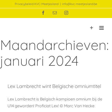
Ga
Privacybeleid KVC-Meetjesland
|
info@kvc-meetjesland.be
naar
Facebook
E-
Instagram
inhoud
mail
Maandarchieven:
januari 2024
Lex Lambrecht wint Belgische omniumtitel
Lex Lambrecht is Belgisch kampioen omnium bij de
U14 geworden! Proficiat Lex! © Marc Van Hecke