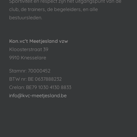
Sportiviteit en respect zijn het uitgangspunt van de
club, de trainers, de begeleiders, en alle
bestuursleden.
Kon.vc’t Meetjesland vzw
Kloosterstraat 39
9910 Knesselare
Stamnr: 70000452
BTW nr: BE 0637888232
Crelan: BE79 1030 4130 8833
info@kvc-meetjesland.be