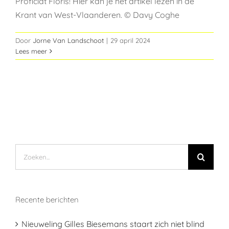
Proficiat Floris! Hier kan je het artikel lezen in de
Krant van West-Vlaanderen. © Davy Coghe
Door
Jorne Van Landschoot
|
29 april 2024
Lees meer
Zoeken
naar:
Recente berichten
Nieuweling Gilles Biesemans staart zich niet blind