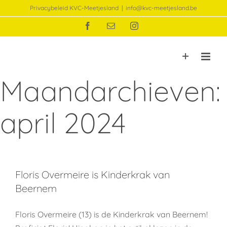
Ga
Privacybeleid KVC-Meetjesland
|
info@kvc-meetjesland.be
naar
Facebook
E-
Instagram
inhoud
mail
Maandarchieven:
april 2024
Floris Overmeire is Kinderkrak van
Beernem
Floris Overmeire (13) is de Kinderkrak van Beernem!